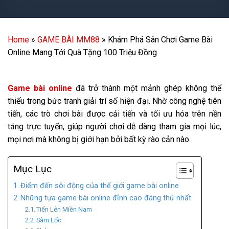
Home
»
GAME BÀI MM88
»
Khám Phá Sân Chơi Game Bài
Online Mang Tới Quà Tặng 100 Triệu Đồng
Game bài online
đã trở thành một mảnh ghép không thể
thiếu trong bức tranh giải trí số hiện đại. Nhờ công nghệ tiên
tiến, các trò chơi bài được cải tiến và tối ưu hóa trên nền
tảng trực tuyến, giúp người chơi dễ dàng tham gia mọi lúc,
mọi nơi mà không bị giới hạn bởi bất kỳ rào cản nào.
Mục Lục
Điểm đến sôi động của thế giới game bài online
Những tựa game bài online đỉnh cao đáng thử nhất
Tiến Lên Miền Nam
Sâm Lốc