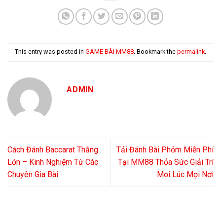
This entry was posted in
GAME BÀI MM88
. Bookmark the
permalink
.
ADMIN
Cách Đánh Baccarat Thắng
Tải Đánh Bài Phỏm Miễn Phí
Lớn – Kinh Nghiệm Từ Các
Tại MM88 Thỏa Sức Giải Trí
Chuyên Gia Bài
Mọi Lúc Mọi Nơi