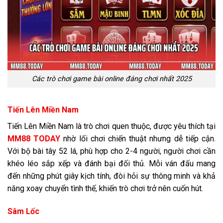
Các trò chơi game bài online đáng chơi nhất 2025
Tiến Lên Miền Nam
Tiến Lên Miền Nam là trò chơi quen thuộc, được yêu thích tại
MM88 TODAY
nhờ lối chơi chiến thuật nhưng dễ tiếp cận.
Với bộ bài tây 52 lá, phù hợp cho 2-4 người, người chơi cần
khéo léo sắp xếp và đánh bại đối thủ. Mỗi ván đấu mang
đến những phút giây kịch tính, đòi hỏi sự thông minh và khả
năng xoay chuyển tình thế, khiến trò chơi trở nên cuốn hút.
Sâm Lốc