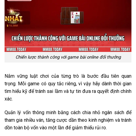
Chiến lược thành công với game bài online đổi thưởng
Nắm vững luật chơi của từng trò là bước đầu tiên quan
trọng. Mỗi game có quy tắc riêng, vì vậy hãy dành thời gian
tìm hiểu kỹ để tránh sai lầm và tự tin đưa ra quyết định chính
xác.
Quản lý vốn thông minh bằng cách chia nhỏ ngân sách để
tham gia nhiều ván, tăng cược dần theo kinh nghiệm và tránh
dồn toàn bộ vốn vào một lần để giảm thiểu rủi ro.