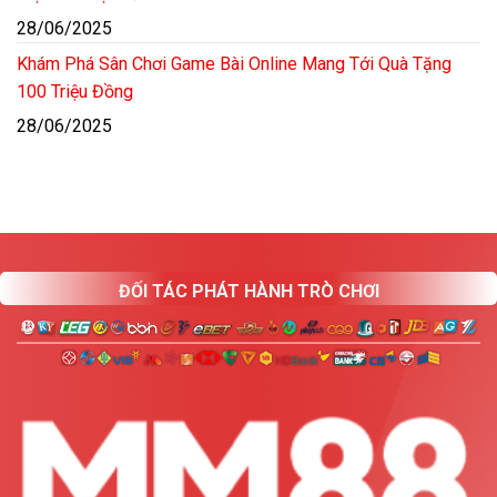
28/06/2025
Khám Phá Sân Chơi Game Bài Online Mang Tới Quà Tặng
100 Triệu Đồng
28/06/2025
ĐỐI TÁC PHÁT HÀNH TRÒ CHƠI