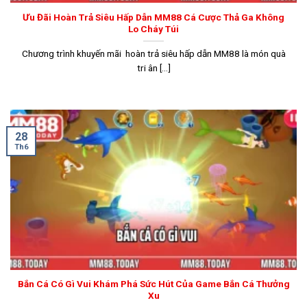
Ưu Đãi Hoàn Trả Siêu Hấp Dẫn MM88 Cá Cược Thả Ga Không
Lo Cháy Túi
Chương trình khuyến mãi hoàn trả siêu hấp dẫn MM88 là món quà
tri ân [...]
28
Th6
Bắn Cá Có Gì Vui Khám Phá Sức Hút Của Game Bắn Cá Thưởng
Xu