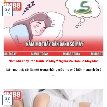
28
Th6
Nằm Mơ Thấy Rắn Đánh Số Mấy Ý Nghĩa Và Con Số May Mắn
Nằm mơ thấy rắn là một trong những giấc mơ phổ biến mang nhiều ý
[...]
28
Th6