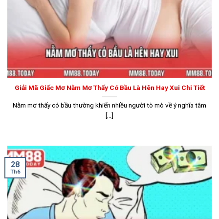
Giải Mã Giấc Mơ Nằm Mơ Thấy Có Bầu Là Hên Hay Xui Chi Tiết
Nằm mơ thấy có bầu thường khiến nhiều người tò mò về ý nghĩa tâm
[...]
28
Th6