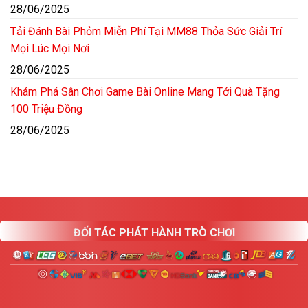
28/06/2025
Tải Đánh Bài Phỏm Miễn Phí Tại MM88 Thỏa Sức Giải Trí
Mọi Lúc Mọi Nơi
28/06/2025
Khám Phá Sân Chơi Game Bài Online Mang Tới Quà Tặng
100 Triệu Đồng
28/06/2025
ĐỐI TÁC PHÁT HÀNH TRÒ CHƠI