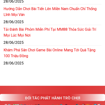
28/06/2025
Hướng Dẫn Chơi Bài Tiến Lên Miền Nam Chuẩn Chỉ Thống
Lĩnh Mọi Ván
28/06/2025
Tải Đánh Bài Phỏm Miễn Phí Tại MM88 Thỏa Sức Giải Trí
Mọi Lúc Mọi Nơi
28/06/2025
Khám Phá Sân Chơi Game Bài Online Mang Tới Quà Tặng
100 Triệu Đồng
28/06/2025
ĐỐI TÁC PHÁT HÀNH TRÒ CHƠI