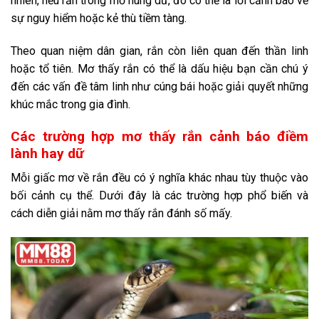
nhiên, nếu rắn trong mơ hung dữ, đó có thể là lời cảnh báo về
sự nguy hiểm hoặc kẻ thù tiềm tàng.
Theo quan niệm dân gian, rắn còn liên quan đến thần linh
hoặc tổ tiên. Mơ thấy rắn có thể là dấu hiệu bạn cần chú ý
đến các vấn đề tâm linh như cúng bái hoặc giải quyết những
khúc mắc trong gia đình.
Các trường hợp mơ thấy rắn cảnh báo điềm
lành hay dữ
Mỗi giấc mơ về rắn đều có ý nghĩa khác nhau tùy thuộc vào
bối cảnh cụ thể. Dưới đây là các trường hợp phổ biến và
cách diễn giải nằm mơ thấy rắn đánh số mấy.