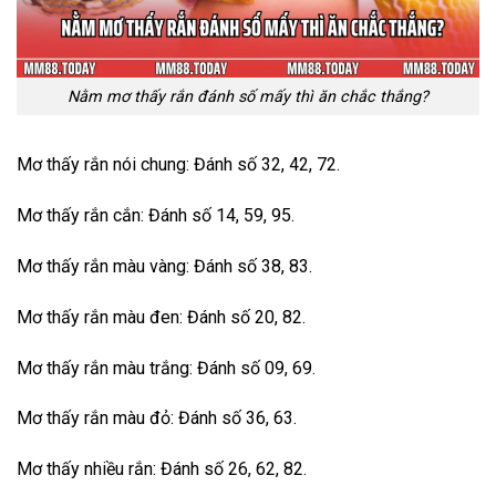
Nằm mơ thấy rắn đánh số mấy thì ăn chắc thắng?
Mơ thấy rắn nói chung: Đánh số 32, 42, 72.
Mơ thấy rắn cắn: Đánh số 14, 59, 95.
Mơ thấy rắn màu vàng: Đánh số 38, 83.
Mơ thấy rắn màu đen: Đánh số 20, 82.
Mơ thấy rắn màu trắng: Đánh số 09, 69.
Mơ thấy rắn màu đỏ: Đánh số 36, 63.
Mơ thấy nhiều rắn: Đánh số 26, 62, 82.