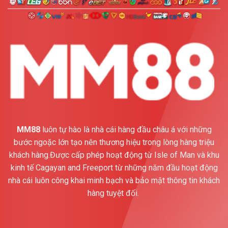
MM88
luôn tự hào là nhà cái hàng đầu châu á với những
bước ngoặc lớn tạo nên thương hiệu trong lòng hàng triệu
khách hàng.Được cấp phép hoạt động từ Isle of Man và khu
kinh tế Cagayan and Freeport từ những năm đầu hoạt động
nhà cái luôn công khai minh bạch và bảo mật thông tin khách
hàng tuyệt đối.