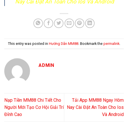
Nay Cài Đặt An Toàn Cho Ios Và Android
This entry was posted in
Hướng Dẫn MM88
. Bookmark the
permalink
.
ADMIN
Nạp Tiền MM88 Chi Tiết Cho
Tải App MM88 Ngay Hôm
Người Mới Tạo Cơ Hội Giải Trí
Nay Cài Đặt An Toàn Cho Ios
Đỉnh Cao
Và Android