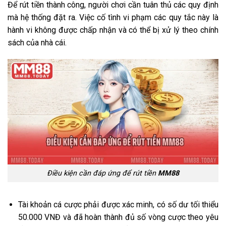
Để rút tiền thành công, người chơi cần tuân thủ các quy định
mà hệ thống đặt ra. Việc cố tình vi phạm các quy tắc này là
hành vi không được chấp nhận và có thể bị xử lý theo chính
sách của nhà cái.
Điều kiện cần đáp ứng để rút tiền
MM88
Tài khoản cá cược phải được xác minh, có số dư tối thiểu
50.000 VNĐ và đã hoàn thành đủ số vòng cược theo yêu