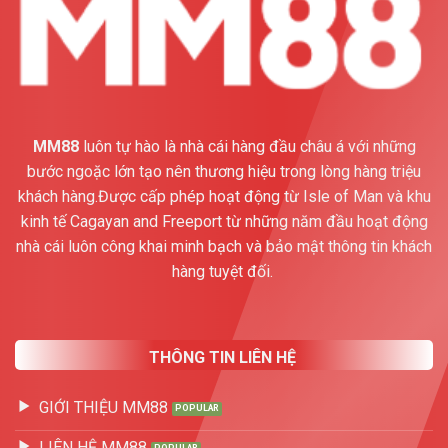
MM88
luôn tự hào là nhà cái hàng đầu châu á với những
bước ngoặc lớn tạo nên thương hiệu trong lòng hàng triệu
khách hàng.Được cấp phép hoạt động từ Isle of Man và khu
kinh tế Cagayan and Freeport từ những năm đầu hoạt động
nhà cái luôn công khai minh bạch và bảo mật thông tin khách
hàng tuyệt đối.
THÔNG TIN LIÊN HỆ
GIỚI THIỆU MM88
LIÊN HỆ MM88