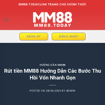
Skip
MM88.TODAY|LINK TRANG CHỦ CHÍNH THỨC
to
content
ĐĂNG KÝ
ĐĂNG NHẬP
HƯỚNG DẪN MM88
Rút tiền MM88 Hướng Dẫn Các Bước Thu
Hồi Vốn Nhanh Gọn
POSTED ON
28/06/2025
BY
ADMIN