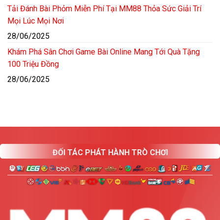
Tải Đánh Bài Phỏm Miễn Phí Tại MM88 Thỏa Sức Giải Trí
Mọi Lúc Mọi Nơi
28/06/2025
Khám Phá Sân Chơi Game Bài Online Mang Tới Quà Tặng
100 Triệu Đồng
28/06/2025
ĐỐI TÁC PHÁT HÀNH TRÒ CHƠI