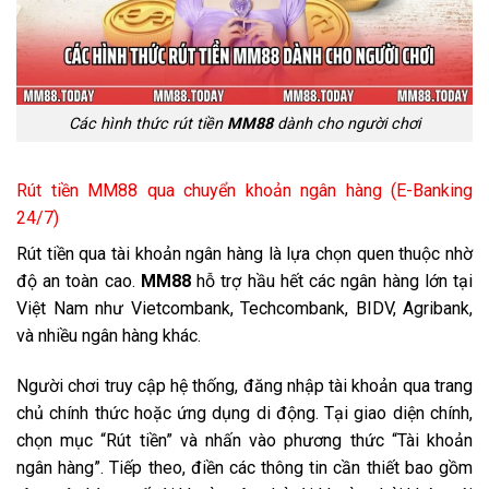
Các hình thức rút tiền
MM88
dành cho người chơi
Rút tiền MM88 qua chuyển khoản ngân hàng (E-Banking
24/7)
Rút tiền qua tài khoản ngân hàng là lựa chọn quen thuộc nhờ
độ an toàn cao.
MM88
hỗ trợ hầu hết các ngân hàng lớn tại
Việt Nam như Vietcombank, Techcombank, BIDV, Agribank,
và nhiều ngân hàng khác.
Người chơi truy cập hệ thống, đăng nhập tài khoản qua trang
chủ chính thức hoặc ứng dụng di động. Tại giao diện chính,
chọn mục “Rút tiền” và nhấn vào phương thức “Tài khoản
ngân hàng”. Tiếp theo, điền các thông tin cần thiết bao gồm