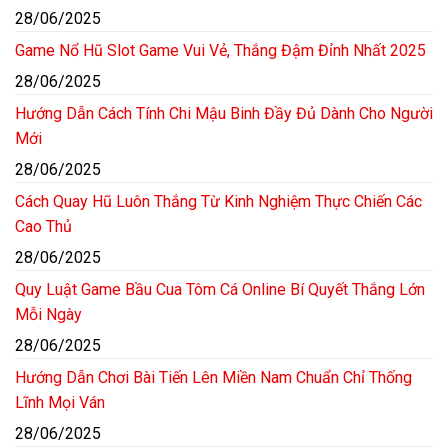
28/06/2025
Game Nổ Hũ Slot Game Vui Vẻ, Thắng Đậm Đỉnh Nhất 2025
28/06/2025
Hướng Dẫn Cách Tính Chi Mậu Binh Đầy Đủ Dành Cho Người
Mới
28/06/2025
Cách Quay Hũ Luôn Thắng Từ Kinh Nghiệm Thực Chiến Các
Cao Thủ
28/06/2025
Quy Luật Game Bầu Cua Tôm Cá Online Bí Quyết Thắng Lớn
Mỗi Ngày
28/06/2025
Hướng Dẫn Chơi Bài Tiến Lên Miền Nam Chuẩn Chỉ Thống
Lĩnh Mọi Ván
28/06/2025